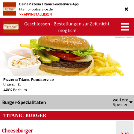
Deine Pizzeria Titanic Foodservice-App!
titanic-foodservice.de
>> APP INSTALLIEREN
Geschlossen - Bestellungen zur Zeit nicht
möglich!
Pizzeria Titanic Foodservice
Unterstr. 91
44892 Bochum
weitere
Burger-Spezialitäten
Speisen
TITANIC-BURGER
Cheeseburger