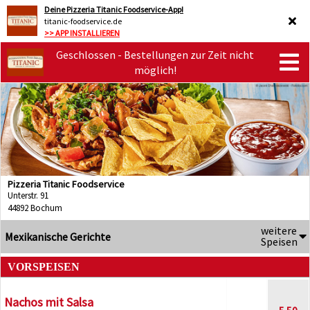
Deine Pizzeria Titanic Foodservice-App!
titanic-foodservice.de
>> APP INSTALLIEREN
Geschlossen - Bestellungen zur Zeit nicht
möglich!
Pizzeria Titanic Foodservice
Unterstr. 91
44892 Bochum
weitere
Mexikanische Gerichte
Speisen
VORSPEISEN
Nachos mit Salsa