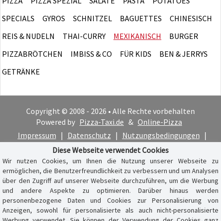
PIZZA
PIZZA SPEZIAL
SALATE
PASTA
POTATOES
SPECIALS
GYROS
SCHNITZEL
BAGUETTES
CHINESISCH
REIS & NUDELN
THAI-CURRY
MEXIKANISCH
BURGER
PIZZABRÖTCHEN
IMBISS & CO
FÜR KIDS
BEN & JERRYS
GETRÄNKE
Copyright © 2008 - 2026 • Alle Rechte vorbehalten
Powered by
Pizza-Taxi.de
&
Online-Pizza
Impressum
|
Datenschutz
|
Nutzungsbedingungen
|
Cookie-Hinweis
Diese Webseite verwendet Cookies
Wir nutzen Cookies, um Ihnen die Nutzung unserer Webseite zu
ermöglichen, die Benutzerfreundlichkeit zu verbessern und um Analysen
über den Zugriff auf unserer Webseite durchzuführen, um die Werbung
und andere Aspekte zu optimieren. Darüber hinaus werden
personenbezogene Daten und Cookies zur Personalisierung von
Anzeigen, sowohl für personalisierte als auch nicht-personalisierte
Werbung verwendet. Sie können der Verwendung der Cookies ganz